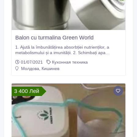
Balon cu turmalina Green World
1. Ajută la îmbunătățirea absorbției nutrienților, a
metabolismului și a imunității. 2. Schimbați apa
obișnuită în apă activată cu nanometri, care este
01/07/2021
Кухонная техника
bogată în elemente minerale, cum ar fi Ca, Ma, K și
Молдова, Кишинев
Na. 3. Rezistă la oxidare, întârzie senilitatea și fii
favorabil sănătății ființei umane. 4. Potențialul negativ
poate elimina excesivul radical liber.
3 400 Лей