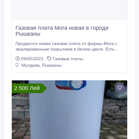
Газовая плита Mora новая в городе
Рышканы
Продается новая газовая плита от фирмы Mora с
эмалированным покрытием в белом цвете. Есть
документы, инструкция. Цена 2500 лей. Город
09/05/2021
Газовые плиты
Рышканы, тел. 069117240..
Молдова, Рышканы
2 500 Лей