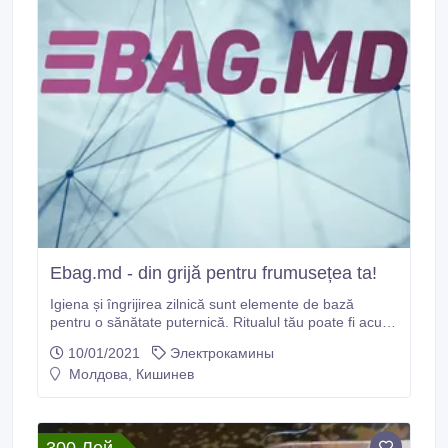
Ebag.md - din grijă pentru frumusețea ta!
Igiena și îngrijirea zilnică sunt elemente de bază
pentru o sănătate puternică. Ritualul tău poate fi acum
mai ușor, grație celor mai comode și accesibile
10/01/2021
Электрокамины
gadgeturi. Fie că este vorba despre o perie de corp
Молдова, Кишинев
pentru masaj intens, fie că este o periuță de dinți
electrică, pe toate le găsești acum, la cele mai
avantajoase prețuri, în magazinul online Ebag.