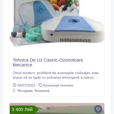
Tehnica De Uz Casnic-Ozonotoare
Mecanice
Omul modern, profitând de avantajele civilizaţiei, este
impus să se lupte cu poluarea tehnogenă a naturii,
dacă vrea să-şi menţine sănătatea şi prelungi perioada
04/07/2021
Кухонная техника
de viaţă activă şi fericită. În luptă cu consecinţele
Молдова, Кишинев
„avantajelor civilizaţiei” savanţii moderni au găsit două
moduri eficiente: folosirea ozonului şi ionizarea
habitatului.
3 400 Лей