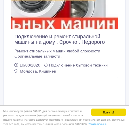
Подключение и ремонт стиральной
машины на дому . Срочно . Недорого
Ремонт стиральных машин любой сложности .
Оригинальные запчасти ..
10/08/2020
Подключение бытовой техники
Молдова, Кишинев
Мы используем файлы cookie для персонализации контента и
Принять!
рекламы, предоставления функций социальных сетей и анализа
нашего трафика. На сайте действует политика о неразглашении персональных данных. Используя
этот веб-сайт, вы соглашаетесь с нашим использованием coookies.
Узнать больше