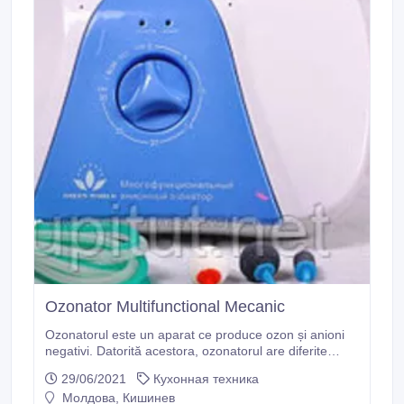
Ozonator Multifunctional Mecanic
Ozonatorul este un aparat ce produce ozon și anioni
negativi. Datorită acestora, ozonatorul are diferite
întrebuințări în casă, bucătărie, îngrijire corp, sănătate.
29/06/2021
Кухонная техника
Domeniile de aplicare ale ozonizatorului anionic
Молдова, Кишинев
multifuncţional: - Purificarea legumelor, fructelor de