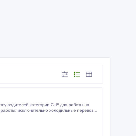
ству водителей категории C+E для работы на
аций» — только четкие рейсы с возвращением в Польшу, спокойная, стабильная работа в сплоченном коллективе.