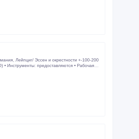
можность получения авансов еженедельно
 пожалуйста, свяжитесь с
О) • Инструменты: предоставляются • Рабочая