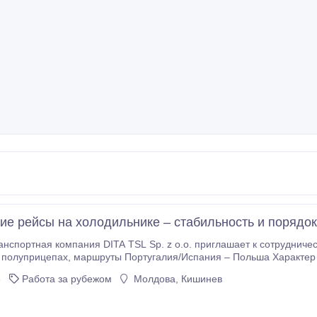
ие рейсы на холодильнике – стабильность и порядок
нспортная компания DITA TSL Sp. z o.o. приглашает к сотрудниче
 – Польша Характер работы: исключительно холодильные перевозки
ия – Польша и Испания – Польша, без перегрузок, без
6
Работа за рубежом
Молдова, Кишинев
«комбин