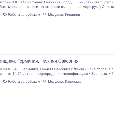
1415 Страна: Германия Город: 30627, Ганновер График работы: Пн–Пт, до 6 часов в день (количество
быть меньше — зависит от скорости выполнения маршрута) Оплата -
ылок с автозапчастями между складами • Ручная.
6
Работа за рубежом
Молдова, Кишинев
онщики, Германия, Нижняя Саксония
сония г. Фехта / Лоне Условия работы: • Оплата: • первый месяц — от 13 €/час •
ца — от 14 €/час (при подтверждении квалификации) • Зарплата: •
/мес — после повышения • График: Пн–Пт.
6
Работа за рубежом
Молдова, Кэлэрашь