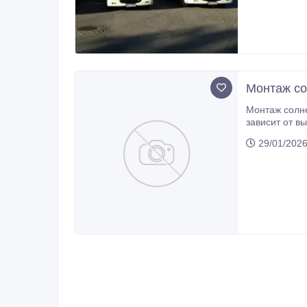
Монтаж со
Монтаж солнечных панеле
зависит от выработки Жил
предоставляются • Рабочая
29/01/202
расходы комп
этажа) • Раб
Готовность к
ответственно