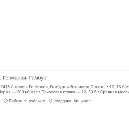
, Германия, Гамбург
амбург и Эттлинген Оплата: • 12–13 €/м² • 2400–2600 € нетто/мес — зависит от
Норма — 200 м²/мес • Почасовая ставка — 12, 50 € • Средняя меся
сов в день • Сб — по договоренности Жильё: •.
6
Работа за рубежом
Молдова, Кишинев