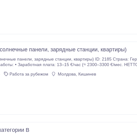
лоченном коллективе - жилье - своевременную оплату труда - воз
аботы: Опалубщики: Польша (Плоцк, Варшава, Лодзь), Германия (Нюрнберг) Арматурщики: - Польша
диняйся к нашей команде уже сегодня! Если вы заинтересованы в сотрудничестве,
лучения полной информации.
(солнечные панели, зарядные станции, квартиры)
ы) ID: 2185 Страна: Германия, Лейпциг/ Эссен и окрестности +-100-200
работы: • Заработная плата: 13–15 €/час (≈ 2300–3300 €/мес. НЕТТ
вь с металлическим носком: на первое время.
6
Работа за рубежом
Молдова, Кишинев
категории B