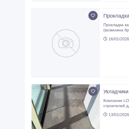
Прокладка
Прокладка кабеля / укладка
(возможна бри
16/01/202
Укладчики
Компания LOSCHI, расположенная в Женеве, Швейцария для нашего клиента, компани
строителей для текущего проекта в Аф
50 этажей. В
13/01/202