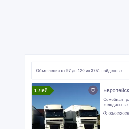
Объявления от 97 до 120 из 3751 найденных.
1 Лей
Европейск
Семейная тра
холодильных полуприцепах, маршруты Португалия/Испания
(контроль температуры), постоянные направления: Португал
03/02/202