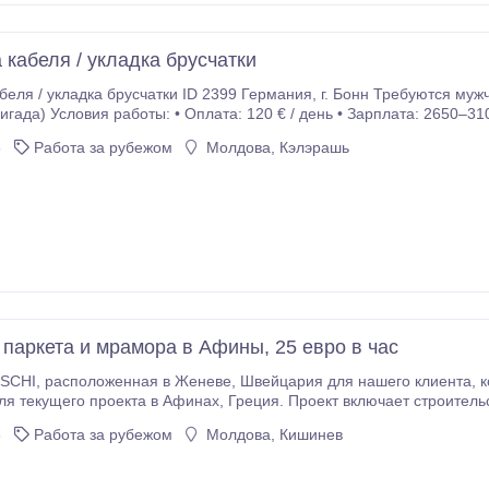
 кабеля / укладка брусчатки
 брусчатки ID 2399 Германия, г. Бонн Требуются мужчины Количество работников: 4–5 человек
гада) Условия работы: • Оплата: 120 € / день • Зарплата: 2650–3100
График: Пн–Пт 8–9 часов/день, суббота — по договорённости • От.
6
Работа за рубежом
Молдова, Кэлэрашь
 паркета и мрамора в Афины, 25 евро в час
и Bouygues Construction ищет опытных
инах, Греция. Проект включает строительство самого высокого здания в Европе высотой в
се квартиры уже проданы. Работы начнутся в марте 2026 года.
6
Работа за рубежом
Молдова, Кишинев