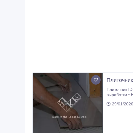
Плиточник
Плиточник ID 2415 Локация: Германия, Г
выработки • 
Пн–Пт — 8 ча
29/01/202