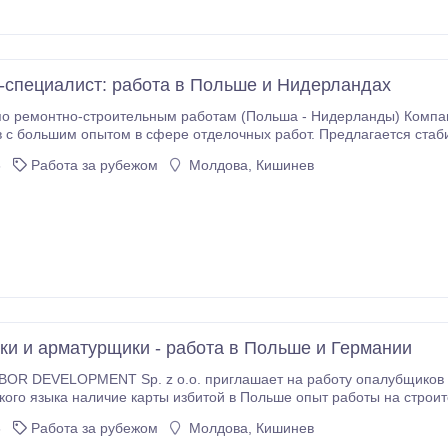
-специалист: работа в Польше и Нидерландах
о ремонтно-строительным работам (Польша - Нидерланды) Компан
 с большим опытом в сфере отделочных работ. Предлагается стаб
 выезда в Нидерланды для лучших работников. Оплата труда: В Пол
6
Работа за рубежом
Молдова, Кишинев
воевременность выполнения работ В Нидерландах: 13, 5 евро/час 
го периода в Польше) возможность карьерного роста к бригадиру
нности: комплексные ремонты квартир в городе Быдгощ (флипы) о
ие польского или английского языка ответственность, пунктуальность, отсутствие вредных привычек
аботать в Быдгоще и уезжать в командировку При работе в Нидерла
бходимые инструменты и рабочая одежда полное сопровождение в оформле
исоединяйся к нашей команде уже сегодня! Если вы заинтересованы в сотрудничес
лучения полной информации.
и и арматурщики - работа в Польше и Германии
BOR DEVELOPMENT Sp. z o.o. приглашает на работу опалубщиков 
кого языка наличие карты избитой в Польше опыт работы на строит
ь желание развиваться и повышать квалификацию умение работать
6
Работа за рубежом
Молдова, Кишинев
- стабильная работа в компании с надежной репутацией и прозрач