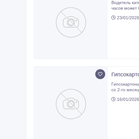
Водитель категории B ID: 
часов может 
Доставка пос
23/01/202
Гипсокарт
Гипсокартонщики ID 2405 Германия, Нижняя Сак
со 2-го меся
3600 € нетто
16/01/202