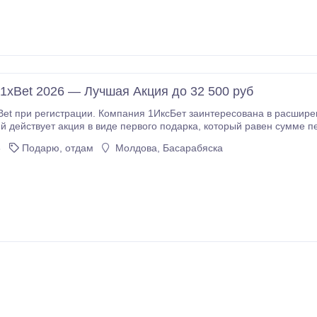
1xBet 2026 — Лучшая Акция до 32 500 руб
t при регистрации. Компания 1ИксБет заинтересована в расширении аудитории,
ция в виде первого подарка, который равен сумме первого депозита, но не превышает двести
ь тысяч рублей. Однако при использовании Актуальный.
6
Подарю, отдам
Молдова, Басарабяска