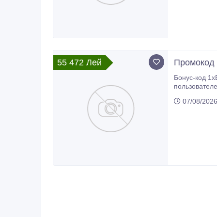
55 472 Лей
Промокод 
Бонус-код 1xBe
пользователей действует ак
двадцать пят
07/08/202