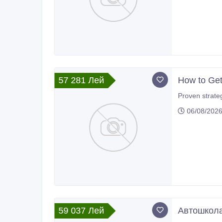
57 281 Лей
How to Get
06/08/202
59 037 Лей
Автошкола