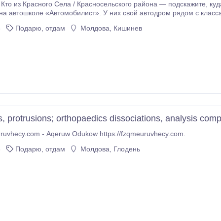
вот
ошколе «Автомобилист». У них свой автодром рядом с классами, теория + практика, можно на механи
автомате. Есть вечерние группы и обучение в выходные — удобно
6
Подарю, отдам
Молдова, Кишинев
 protrusions; orthopaedics dissociations, analysis comp
https://fzqmeuruvhecy.com - Aqeruw Odukow https://fzqmeuruvhecy.com.
6
Подарю, отдам
Молдова, Глодень