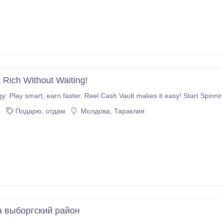
 Rich Without Waiting!
Proven strategy: Play smart, earn faster. Reel Cash Vault makes it easy! Sta
6
Подарю, отдам
Молдова, Тараклия
 выборгский район