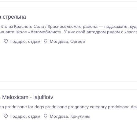
 стрельна
вот
ошколе «Автомобилист». У них свой автодром рядом с классами, теория + практика, можно на механи
автомате. Есть вечерние группы и обучение в выходные — удобно
6
Подарю, отдам
Молдова, Оргеев
Meloxicam - lajulflotv
6
Подарю, отдам
Молдова, Криуляны