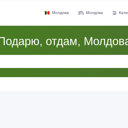
Молдова
Молдова
Кате
Подарю, отдам, Молдов