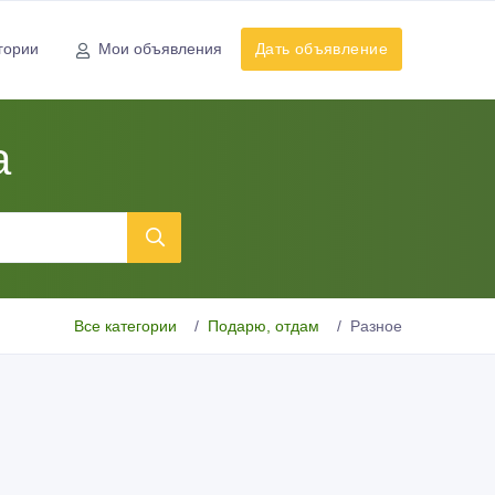
гории
Мои объявления
Дать объявление
а
Все категории
Подарю, отдам
Разное