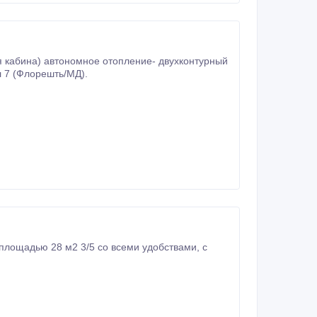
л 7 (Флорешть/МД).
о всеми удобствами, с