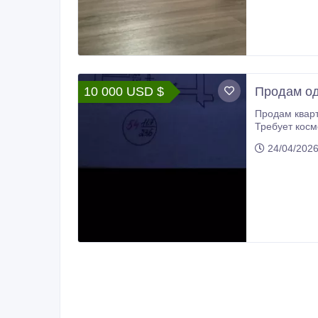
(bonus).
10 000 USD $
Продам од
Продам квартиру на юбилейн
Требует косм
24/04/202