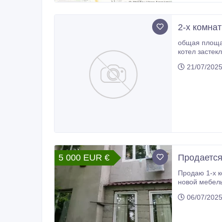
2-х комна
общая площадь 46, 6 м2 2 раздельные комнаты совмещенный сануз
котел застек
21/07/202
5 000 EUR €
Продается
Продаю 1-х комн
06/07/202