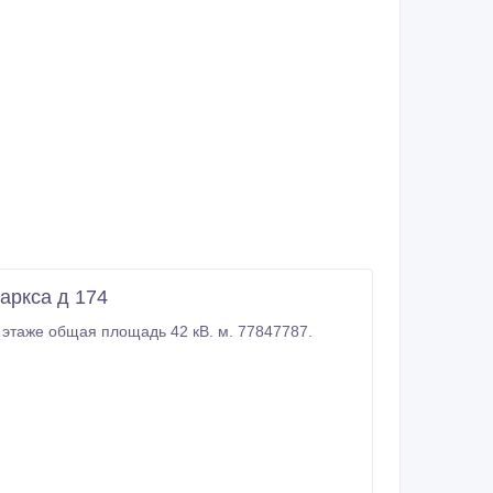
аркса д 174
Продам 2-х комнатную квартиру в центре Григориополя по ул К.Маркса 174 на 4 этаже общая площадь 42 кВ. м. 77847787.