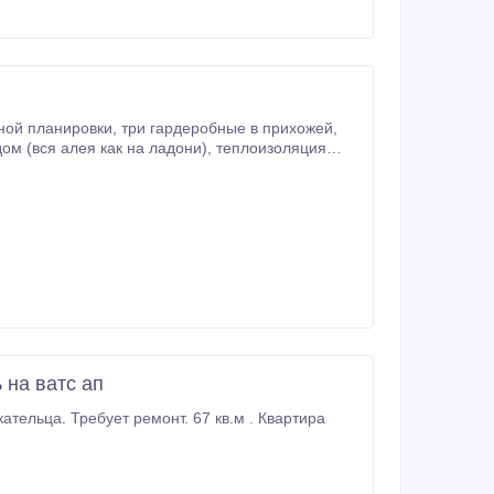
выведены на крышу для обогрева воды от солнца), электрика (на каждую комнату 2-3 автомата), телефон и ТВ в розетках).
 на ватс ап
ательца. Требует ремонт. 67 кв.м . Квартира