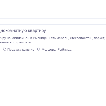
нокомнатную квартиру
ой в Рыбнице. Есть мебель, стеклопакеты , паркет, рядом садик , остановка, школа, магазин.
етического ремонта..
6
Продажа квартир
Молдова, Рыбница