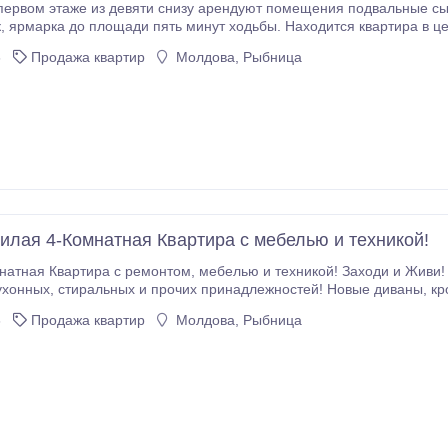
рендуют помещения подвальные сырости нема в шаговой доступности поликлиника,
к, ярмарка до площади пять минут ходьбы. Находится квартира в ц
 Дом в новой планировке . +373077800763.
6
Продажа квартир
Молдова, Рыбница
илая 4-Комнатная Квартира с мебелью и техникой!
м, мебелью и техникой! Заходи и Живи! В наличии новые комплекты постельного белья,
 Новый ковролин, Новый Бойлер, Новый кондиционер и многое другое!
6
Продажа квартир
Молдова, Рыбница
 сделке, официально, один хозяин Оформление за один день! Шикарная, обновленная,
а, общественный транспорт, стоянка, парковая зона, набережная и