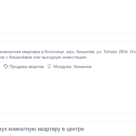
олонице, мун. Кишинёв, ул. Tohatin 28/A. Отличный вариант для тех, кто ищет недорогую
ом с Кишинёвом или выгодную инвестицию..
6
Продажа квартир
Молдова, Кишинев
ух комнатную квартиру в центре