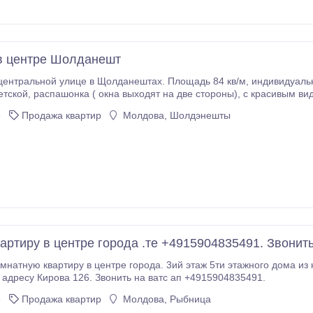
в центре Шолданешт
 улице в Щолданештах. Площадь 84 кв/м, индивидуальной планировки, три гардеробные в прихожей,
ом (вся алея как на ладони), теплоизоляция
т, все сделано с нуля (стены, потолок, пол, канализация, подача воды (трубы
6
Продажа квартир
Молдова, Шолдэнешты
артиру в центре города .те +4915904835491. Звонить
мнатную квартиру в центре города. 3ий этаж 5ти этажного дома из к
 адресу Кирова 126. Звонить на ватс ап +4915904835491.
6
Продажа квартир
Молдова, Рыбница