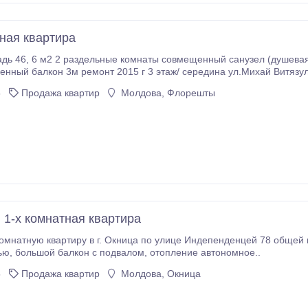
тная квартира
ел (душевая кабина) автономное отопление- двухконтурный
ленный балкон 3м ремонт 2015 г 3 этаж/ середина ул.Михай Витязу
5
Продажа квартир
Молдова, Флорешты
 1-х комнатная квартира
атную квартиру в г. Окница по улице Индепенденцей 78 общей площадью 28 м2 3/5 с
новой мебелью, большой балкон с подвалом, отопление автономное..
5
Продажа квартир
Молдова, Окница