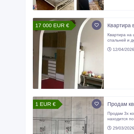
17 000 EUR €
Квартира 
Квартира на центральной
спальней и детской, распашонка ( окна выходят на две стороны), с красивым вид
всех стен по периметру и потолка, стекло паке
12/04/202
1 EUR €
Продам кв
Продам 3х ко
находится по
29/03/202