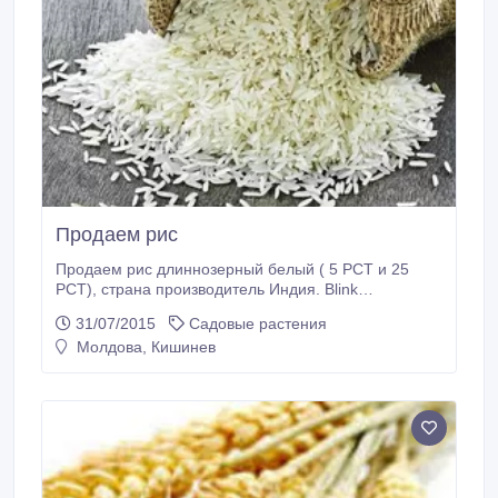
Продаем рис
Продаем рис длиннозерный белый ( 5 PCT и 25
PCT), страна производитель Индия. Blink
Commercial Group S. R. L. Скайп ID :
31/07/2015
Садовые растения
blinkcommercialgroup; .
Молдова, Кишинев