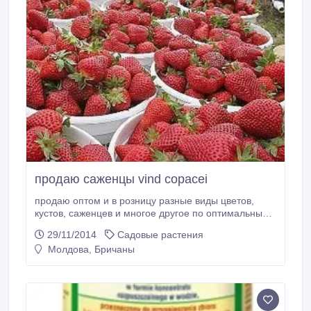
продаю саженцы vind copacei
продаю оптом и в розницу разные виды цветов,
кустов, саженцев и многое другое по оптимальным
ценам. для контакта 068385157.Банарь Татиана
29/11/2014
Садовые растения
vind angro si cu bucata diferite varietati de flori,
Молдова, Бричаны
arbusti, copacei si multe altele la preturi rezonabile.
pentru contact 068385157.Banari Tatiana.