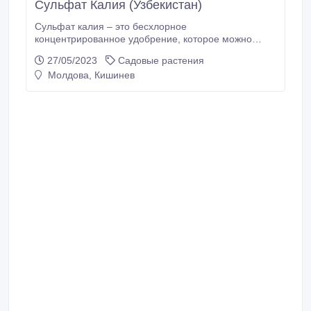
Сульфат Калия (Узбекистан)
Сульфат калия – это бесхлорное
концентрированное удобрение, которое можно
использовать для подкормки растений, как в
27/05/2023
Садовые растения
открытом, так и в закрытом грунте. Это
Молдова, Кишинев
водорастворимое удобрение, которое можно
вводить в любые системы орошения. Его можно
сочетать с другими агрохимикатами. Калий – это
важный для растений элемент, который регулирует
плодородие и рост культур.