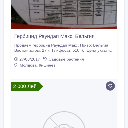
Гербицид Раундап Макс, Бельгия
Продаем гербицид Раундап Макс. Пр-во: Бельгия
Вес канистры: 27 кг Глифосат: 510 г/л Цена указана
за 1 литр Местонахождение: Украина Отправляем
27/08/2017
Садовые растения
украинской транспортной компанией Новая Почта.
Молдова, Кишинев
Предпочтительно получать в Украине (Одесса или
др. город) наложенным платежом (оплачиваете при
получении груза на складе Новой Почты).
2 000 Лей