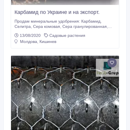
Карбамид по Украине и на экспорт.
Продам минеральные удобрения: Карбамид,
Селитра, Сера комовая, Сера гранулированная,
Диаммофоска, Аммиачная вода, Аммиак
13/08/2020
Садовые растения
безводный, КАС-32, Калий хлористый, а так же
Молдова, Кишинев
другие минеральные удобрения пр-ва Украина,
Россия, Китай в любую страну мира на FOB,
CIF.Готовы обеспечить любые объемы. Разумные
цены, доставка.