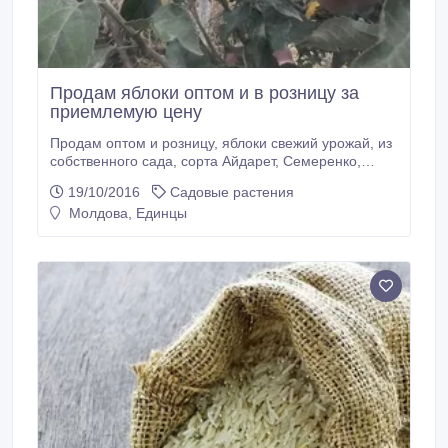
Продам яблоки оптом и в розницу за
приемлемую цену
Продам оптом и розницу, яблоки свежий урожай, из
собственного сада, сорта Айдарет, Семеренко,
Флорина, Голден зеленый и желтый. Цена
19/10/2016
Садовые растения
договорная. Яблоки вкусные и сладкие, калибр
Молдова, Единцы
средний и крупный, без ГМО, для употребления в
свежем виде, также для соков, варения, джема,
сушки. При надлежащим хранении, яблоки хранятся
до весны.