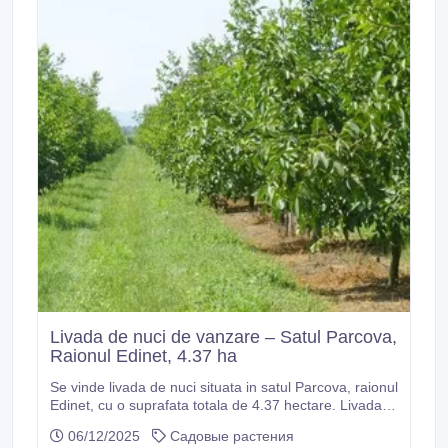
Livada de nuci de vanzare – Satul Parcova,
Raionul Edinet, 4.37 ha
Se vinde livada de nuci situata in satul Parcova, raionul
Edinet, cu o suprafata totala de 4.37 hectare. Livada a
fost sadita in anul 2011, conform unui proiect agricol.
06/12/2025
Садовые растения
Soiuri de nuci plantate: 1. Calarasi 2. Corjauti Livada