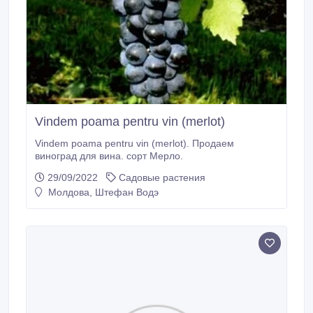
Vindem poama pentru vin (merlot)
Vindem poama pentru vin (merlot). Продаем
виноград для вина. сорт Мерло.
29/09/2022
Садовые растения
Молдова, Штефан Водэ