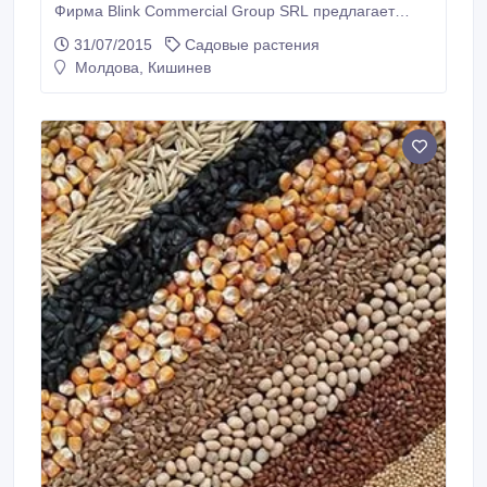
Фирма Blink Commercial Group SRL предлагает
3000 тон ячменя фуражного на экспорт, насыпью на
31/07/2015
Садовые растения
корабле, быстрая доставка CAD Цена -179 USD FOB
Молдова, Кишинев
(не обсуждается). Blink Commercial Group S. R. L.
Скайп ID : blinkcommercialgroup; .