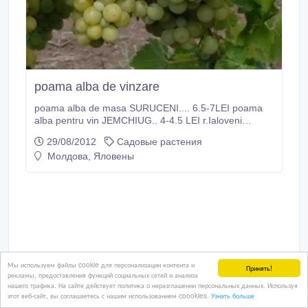
poama alba de vinzare
poama alba de masa SURUCENI.... 6.5-7LEI poama
alba pentru vin JEMCHIUG.. 4-4.5 LEI r.Ialoveni
sat.Carbuna.
29/08/2012
Садовые растения
Молдова, Яловены
Мы используем файлы cookie для персонализации контента и
Принять!
рекламы, предоставления функций социальных сетей и анализа
нашего трафика. На сайте действует политика о неразглашении персональных данных. Используя
этот веб-сайт, вы соглашаетесь с нашим использованием coookies.
Узнать больше