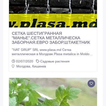
СЕТКА ШЕСТИГРАННАЯ
"МАНЬЕ".СЕТКА МЕТАЛЛИЧЕСКА
ЗАБОРНАЯ.ЕВРО ЗАБОР.ШТАКЕТНИК
"IVAT GRUP" SRL www.plasa.md Сетка
металлическая в Молдове.Plasa metalica in Moldova
-сетка шестигранная "манье" -сетка заборная
02/07/2020
Садовые растения
плетеная рабица -сетка сварная строительная вр-1
Молдова, Кишинев
-сетка сварная оцинкованная -сетка пвс -сетка
просевная оцинкованная -заборы из
металлического штакетника -евро заборы (сварные
панели) -столбы шпалерные -столбы
металлические -колючая проволока -вязальная
проволока тел.