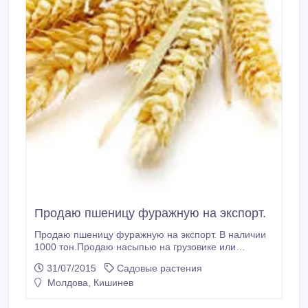
Продаю пшеницу фуражную на экспорт.
Продаю пшеницу фуражную на экспорт. В наличии
1000 тон.Продаю насыпью на грузовике или
упаковано в мешках FCA Ocnitsa, Moldova.По цене
31/07/2015
Садовые растения
157.32 USD/MT Blink Commercial Group S. R. L.
Молдова, Кишинев
Скайп ID : blinkcommercialgroup; .