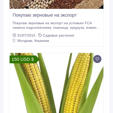
Покупаю зерновые на экспорт
Покупаю зерновые на экспорт на условьях FCA
семена подсолнечника, пшеница, кукуруза, ячмень,
рапс, рапсовое масло, масло подсолнечника. Blink
31/07/2015
Садовые растения
Commercial Group S. R. L. Скайп ID :
Молдова, Кишинев
blinkcommercialgroup; .
150 USD $