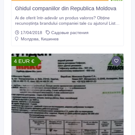
Ghidul companiilor din Republica Moldova
Ai de oferit într-adevăr un produs valoros? Obține
recunoștința brandului companiei tale cu ajutorul Listei.
Înregistrează gratuit compania ta pe lista.md și
17/04/2018
Садовые растения
îmbunătațește relațiile cu clienții adunând de la aceștia
Молдова, Кишинев
recenzii. Crește vânzările prin cea mai simplă metodă
online..
4 EUR €